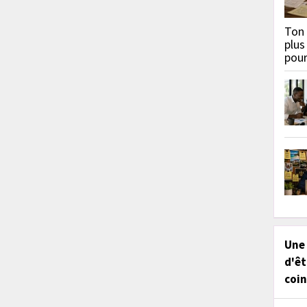
Ton 
plus
pou
Une
d'êt
coin