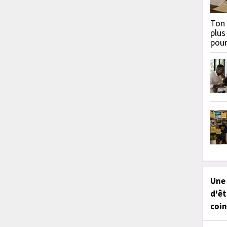
Ton 
plus
pou
Une
d'êt
coin