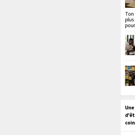
Ton 
plus
pou
Une
d'êt
coin