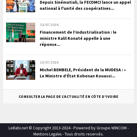
Depuis Sinématiali, la FECOMCI lance un appel
national à l'unité des coopératives...
23/07/2026
Financement de l’industrialisation : le
ministre Kalil Konaté appelle à une
réponse...
23/07/2026
Michel BEMBELE, Président de la MUDESA : «
Le Ministre d’État Kobenan Kouassi...
CONSULTER LA PAGE DE L'ACTUALITÉ EN CÔTE D'IVOIRE
LeBabi.net © Copyright 2013-2024 - Powered by Groupe WINCOM -
- Tous droits reservés.
Mentions Legales