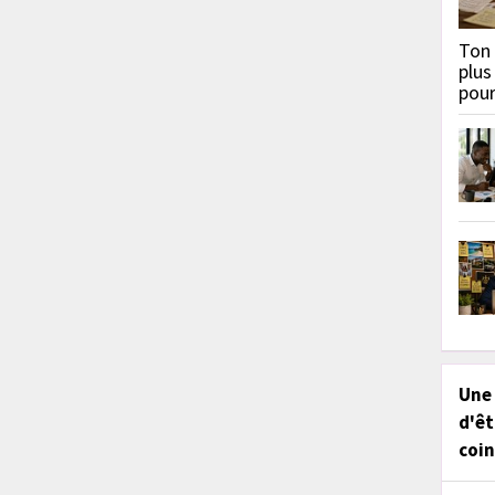
Ton 
plus
pou
Une
d'êt
coin