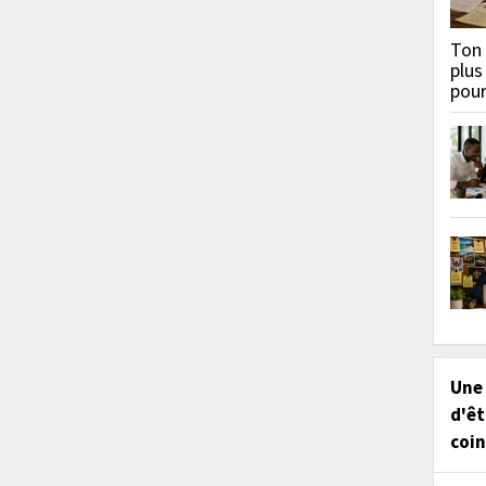
Ton 
plus
pou
Une
d'êt
coin