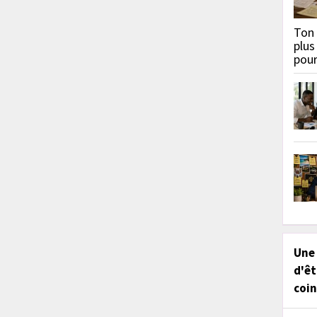
Ton 
plus
pou
Une
d'êt
coin