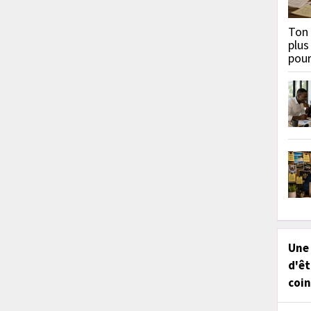
Ton 
plus
pou
Une
d'êt
coin