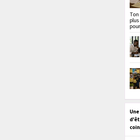
Ton 
plus
pou
Une
d'êt
coin