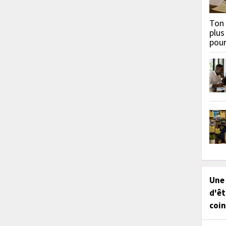
Ton 
plus
pou
Une
d'êt
coin