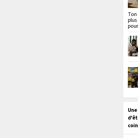
Ton 
plus
pou
Une
d'êt
coin