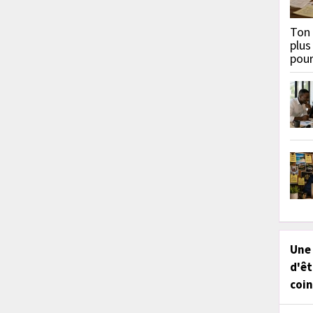
Ton 
plus
pou
Une
d'êt
coin