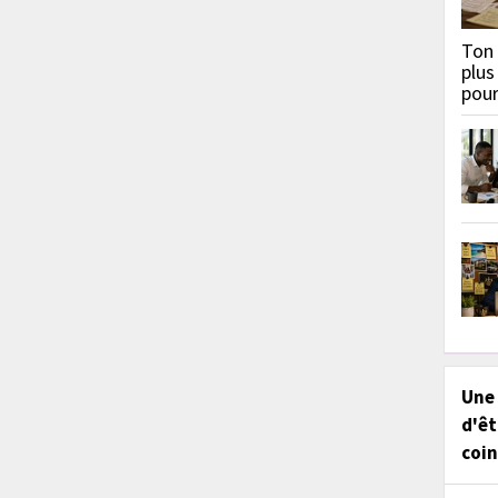
Ton 
plus
pou
Une
d'êt
coin