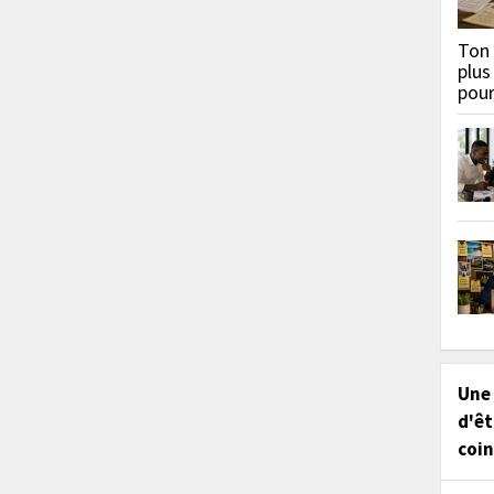
Ton 
plus
pou
Une
d'êt
coin