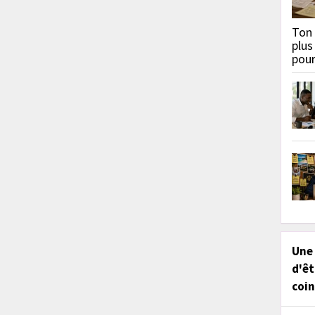
Ton 
plus
pou
Une
d'êt
coin