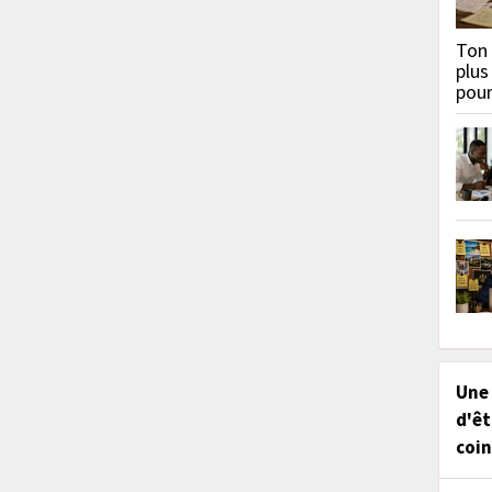
Ton 
plus
pou
Une
d'êt
coin