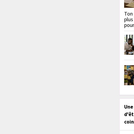
Ton 
plus
pou
Une
d'êt
coin