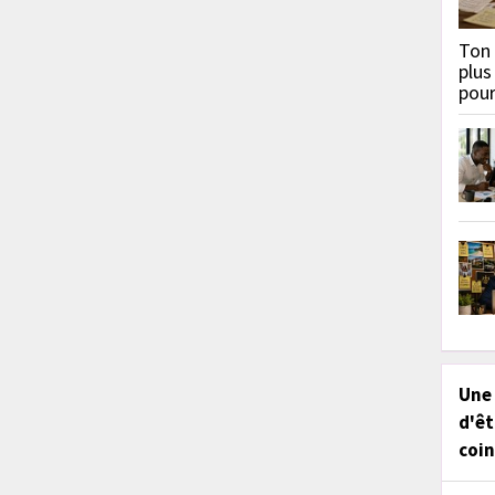
Ton 
plus
pou
Une
d'êt
coin