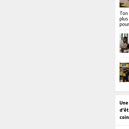
Ton 
plus
pou
Une
d'êt
coin