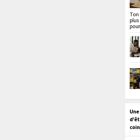
Ton 
plus
pou
Une
d'êt
coin