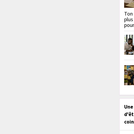
Ton 
plus
pou
Une
d'êt
coin