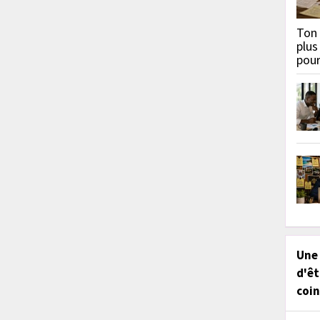
Ton 
plus
pou
Une
d'êt
coin