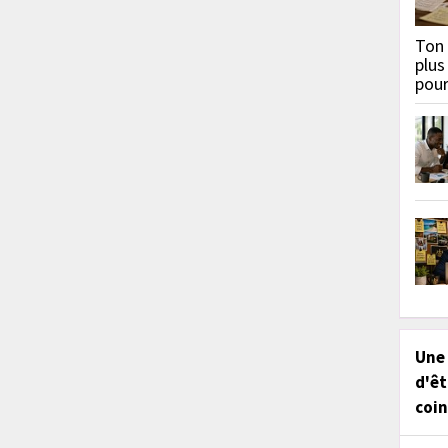
Ton 
plus
pou
Une
d'êt
coin