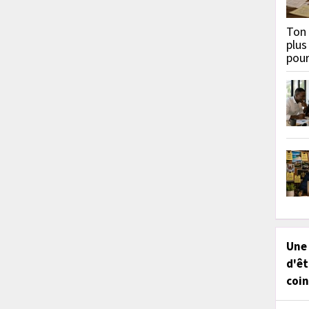
Ton 
plus
pou
Une
d'êt
coin