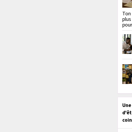
Ton 
plus
pou
Une
d'êt
coin