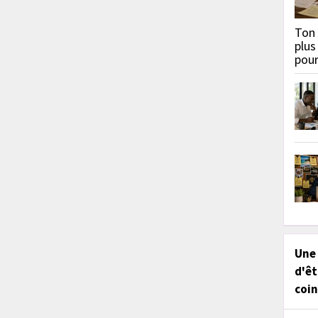
Ton 
plus
pou
Une
d'êt
coin