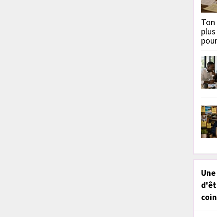
Ton 
plus
pou
Une
d'êt
coin