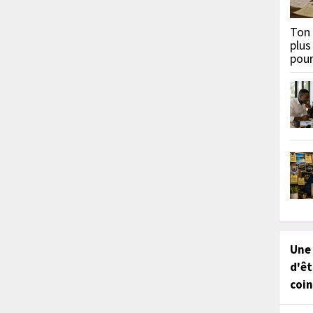
Ton 
plus
pou
Une
d'êt
coin