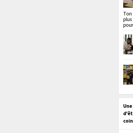
Ton 
plus
pou
Une
d'êt
coin