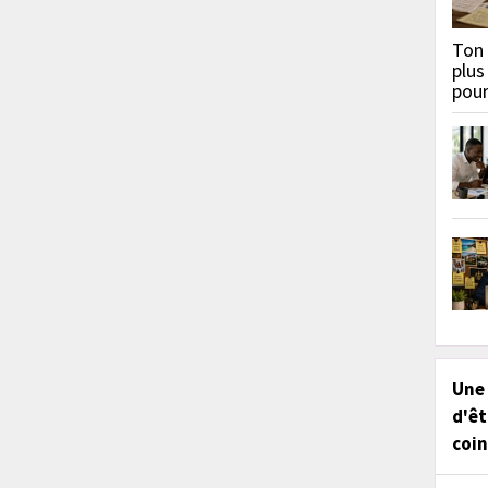
Ton 
plus
pou
Une
d'êt
coin