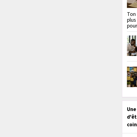
Ton 
plus
pou
Une
d'êt
coin