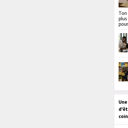
Ton 
plus
pou
Une
d'êt
coin