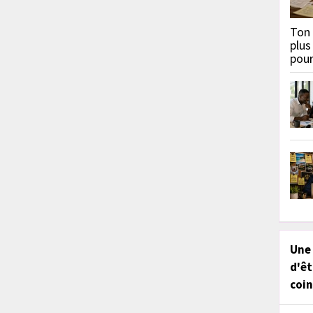
Ton 
plus
pou
Une
d'êt
coin