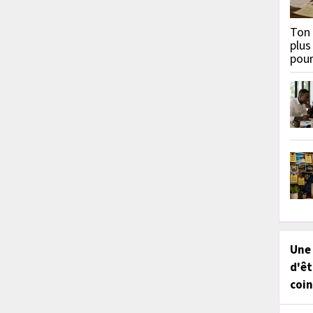
Ton 
plus
pou
Une
d'êt
coin