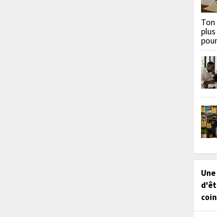
Ton 
plus
pou
Une
d'êt
coin