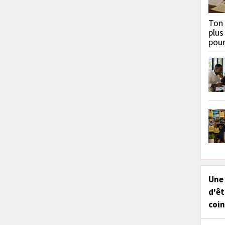
Ton 
plus
pou
Une
d'êt
coin