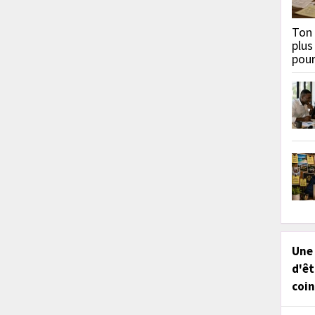
Ton 
plus
pou
Une
d'êt
coin