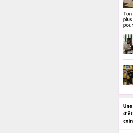
Ton 
plus
pou
Une
d'êt
coin