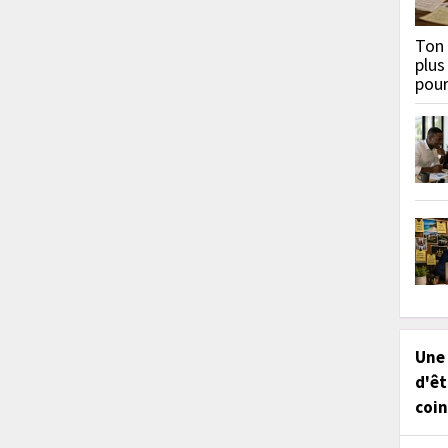
Ton 
plus
pou
Une
d'êt
coin