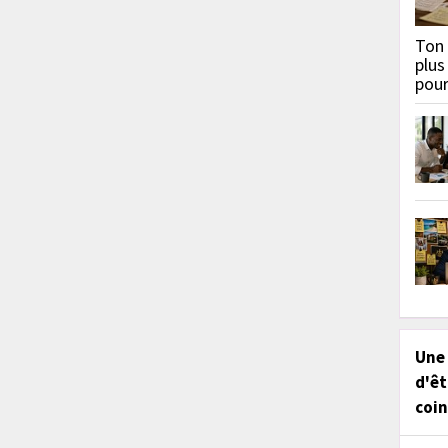
Ton 
plus
pou
Une
d'êt
coin