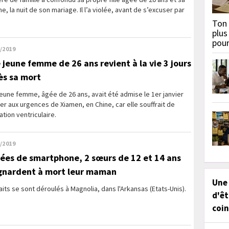
, la nuit de son mariage. Il l’a violée, avant de s’excuser par
Ton 
plus
pou
/2019
 jeune femme de 26 ans revient à la vie 3 jours
ès sa mort
eune femme, âgée de 26 ans, avait été admise le 1er janvier
er aux urgences de Xiamen, en Chine, car elle souffrait de
llation ventriculaire.
/2019
vées de smartphone, 2 sœurs de 12 et 14 ans
gnardent à mort leur maman
Une
aits se sont déroulés à Magnolia, dans l'Arkansas (Etats-Unis).
d'êt
coin