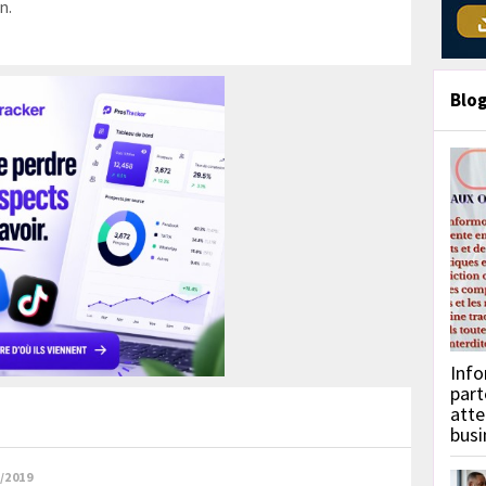
n.
Blo
Info
part
atte
busi
/2019