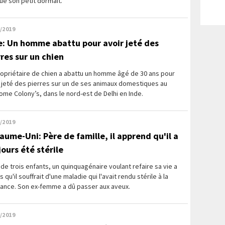
ue son petit dormait.
/2019
e: Un homme abattu pour avoir jeté des
rres sur un chien
ropriétaire de chien a abattu un homme âgé de 30 ans pour
 jeté des pierres sur un de ses animaux domestiques au
me Colony’s, dans le nord-est de Delhi en Inde.
/2019
aume-Uni: Père de famille, il apprend qu'il a
jours été stérile
de trois enfants, un quinquagénaire voulant refaire sa vie a
s qu'il souffrait d'une maladie qui l'avait rendu stérile à la
sance. Son ex-femme a dû passer aux aveux.
/2019