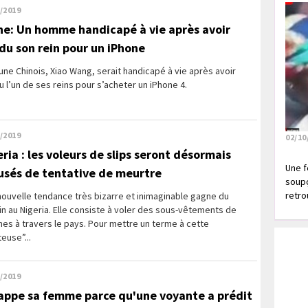
/2019
ne: Un homme handicapé à vie après avoir
du son rein pour un iPhone
une Chinois, Xiao Wang, serait handicapé à vie après avoir
 l’un de ses reins pour s’acheter un iPhone 4.
/2019
02/10
eria : les voleurs de slips seront désormais
Une f
usés de tentative de meurtre
soupç
retrou
ouvelle tendance très bizarre et inimaginable gagne du
in au Nigeria. Elle consiste à voler des sous-vêtements de
es à travers le pays. Pour mettre un terme à cette
euse”...
/2019
frappe sa femme parce qu'une voyante a prédit