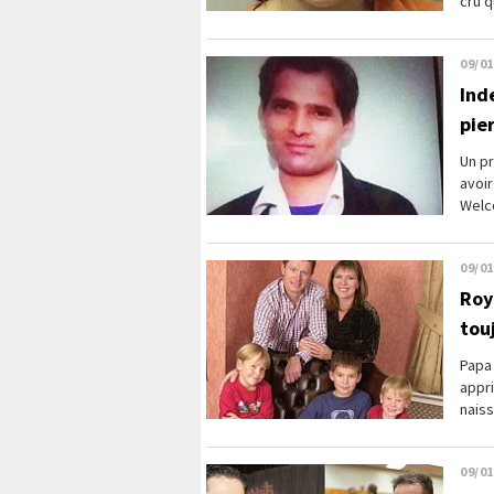
cru q
09/01
Ind
pie
Un p
avoir
Welco
09/01
Roy
tou
Papa 
appri
nais
09/01