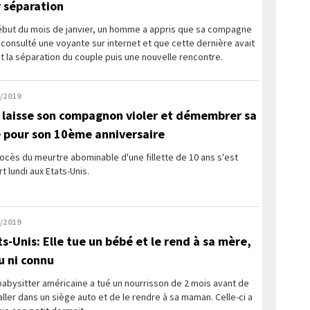
r séparation
ébut du mois de janvier, un homme a appris que sa compagne
 consulté une voyante sur internet et que cette dernière avait
t la séparation du couple puis une nouvelle rencontre.
/2019
e laisse son compagnon violer et démembrer sa
le pour son 10ème anniversaire
ocès du meurtre abominable d'une fillette de 10 ans s'est
t lundi aux Etats-Unis.
/2019
ts-Unis: Elle tue un bébé et le rend à sa mère,
vu ni connu
abysitter américaine a tué un nourrisson de 2 mois avant de
taller dans un siège auto et de le rendre à sa maman. Celle-ci a