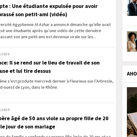
pte : Une étudiante expulsée pour avoir
rassé son petit-ami (vidéo)
versité égyptienne Al-Azhar a annoncé dimanche qu’elle avait
lsé une étudiante après qu’une vidéo de cette dernière
ssant son ami petit-ami est devenue virale sur les...
/2019
ce: Il se rend sur le lieu de travail de son
use et lui tire dessus
AHOL
ène s'est produite mercredi dernier à Fleurieux-sur-l’Arbresle,
d-ouest de Lyon, dans le Rhône.
/2019
père âgé de 50 ans viole sa propre fille de 20
 le jour de son mariage
re de famille a confondu sa propre fille âgée de 20 ans et sa