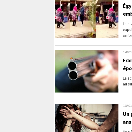
Égy
emb
L’uni
expu
embra
14/01
Fran
épo
La sc
au su
13/01
Un 
ans
Un pè