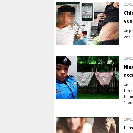
11/01
Chi
ven
Un je
vendu
10/01
Nig
acc
Une n
terra
femm
”hont
10/01
Il 