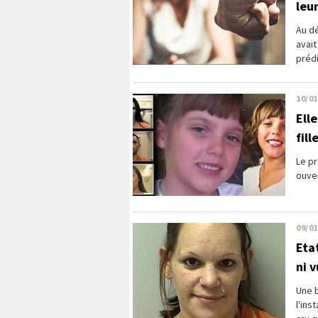
leu
Au d
avait
prédi
10/01
Ell
fil
Le pr
ouver
09/01
Eta
ni 
Une b
l'ins