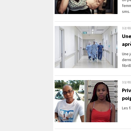
femme
sms.
12/01
Une
apr
Une j
derni
fibri
11/01
Pri
poi
Les f