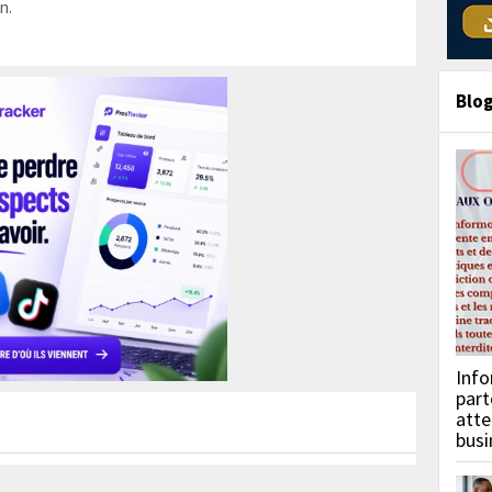
n.
Blo
Info
part
atte
busi