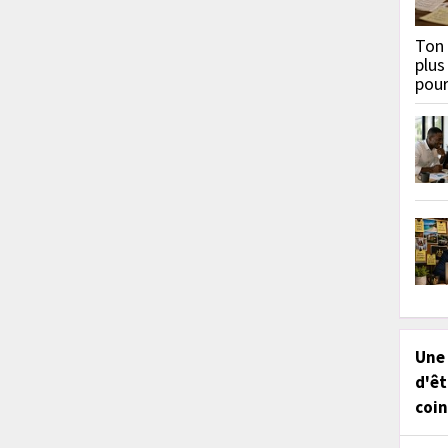
Ton 
plus
pou
Une
d'êt
coin