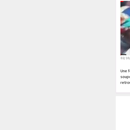
02/10
Une f
soupç
retrou