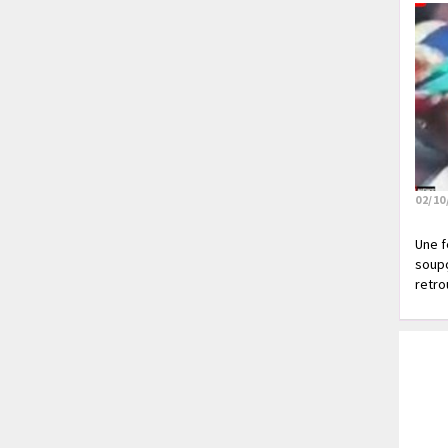
02/10
Une f
soupç
retrou