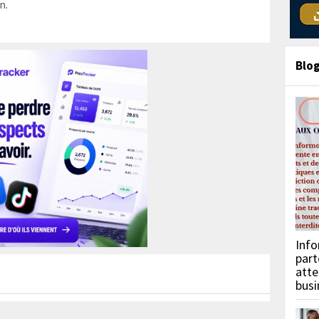
n.
Blo
Info
part
atte
busi