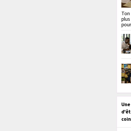
Ton 
plus
pou
Une
d'êt
coin