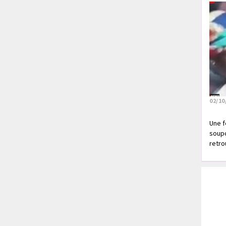
02/10
Une f
soupç
retrou