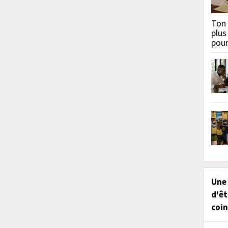
Ton 
plus
pou
Une
d'êt
coin