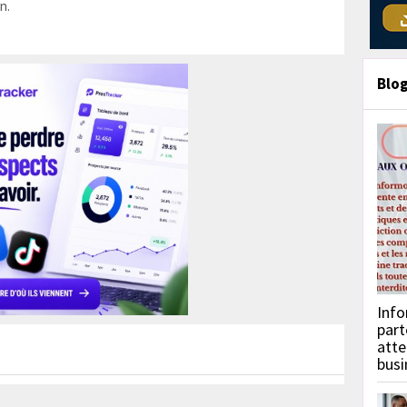
n.
Blo
Info
part
atte
busi