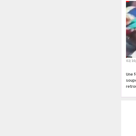
02/10
Une f
soupç
retrou