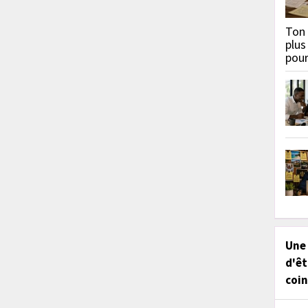
Ton 
plus
pou
Une
d'êt
coin