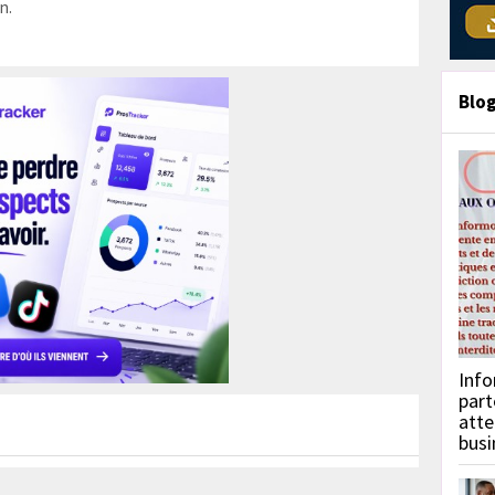
n.
Blo
Info
part
atte
busi