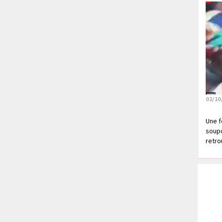
02/10
Une f
soupç
retrou