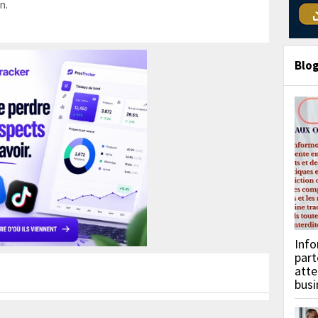
n.
Blo
Info
part
atte
busi