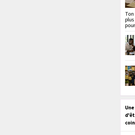
Ton 
plus
pou
Une
d'êt
coin