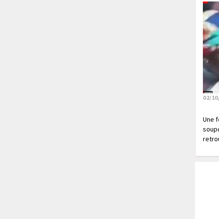
02/10
Une f
soupç
retrou