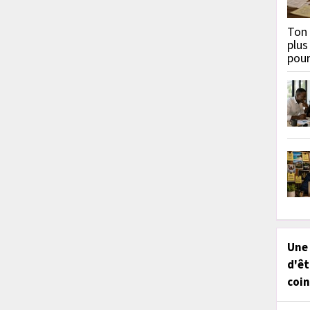
Ton 
plus
pou
Une
d'êt
coin