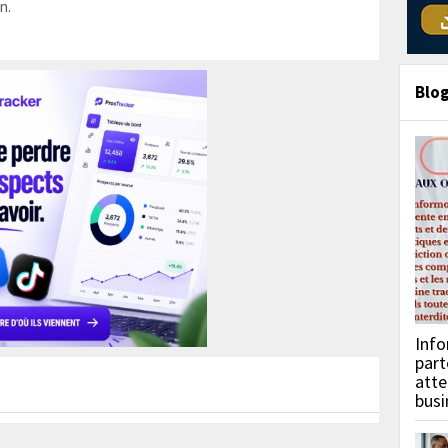
n.
Blo
Info
part
atte
busi