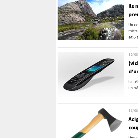
Ils
pre
Un c
mètre
et 6 
12/08
(vi
d'u
La t
un b
11/08
Acig
cou
Une v