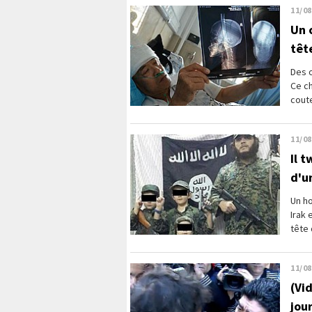
11/08
Un 
têt
Des o
Ce ch
cout
11/08
Il 
d'u
Un ho
Irak 
tête 
11/08
(Vi
jou