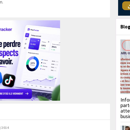
n.
Blo
Info
part
atte
busi
/2014