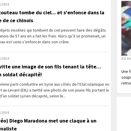
/2014
couteau tombe du ciel... et s'enfonce dans la
e de ce chinois
bjets insolites qui tombent du ciel peuvent faire des dégâts.
inois de 57 ans en a fait les frais. Alors qu’il se promenait, un
eau est venu s’enfoncer dans son crâne.
/2014
02/10
twitte une image de son fils tenant la tête…
Une f
n soldat décapité!
soupç
retrou
mme parti combattre en Syrie aux côtés de l’Etat islamique en
et au Levant (EIIL) a twitté une photo de son jeune fils portant la
d’un soldat syrien décapité, selon le...
/2014
déo) Diego Maradona met une claque à un
rnaliste