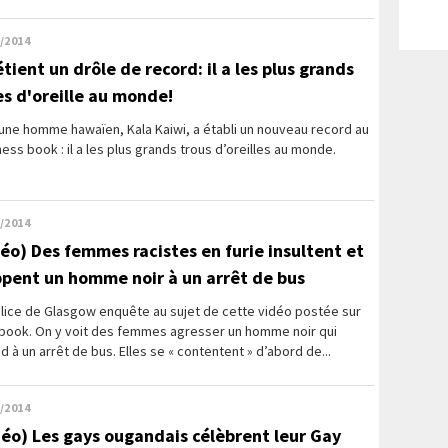
/2014
étient un drôle de record: il a les plus grands
es d'oreille au monde!
une homme hawaïen, Kala Kaiwi, a établi un nouveau record au
ess book : il a les plus grands trous d’oreilles au monde.
/2014
déo) Des femmes racistes en furie insultent et
ppent un homme noir à un arrêt de bus
olice de Glasgow enquête au sujet de cette vidéo postée sur
book. On y voit des femmes agresser un homme noir qui
d à un arrêt de bus. Elles se « contentent » d’abord de...
/2014
déo) Les gays ougandais célèbrent leur Gay