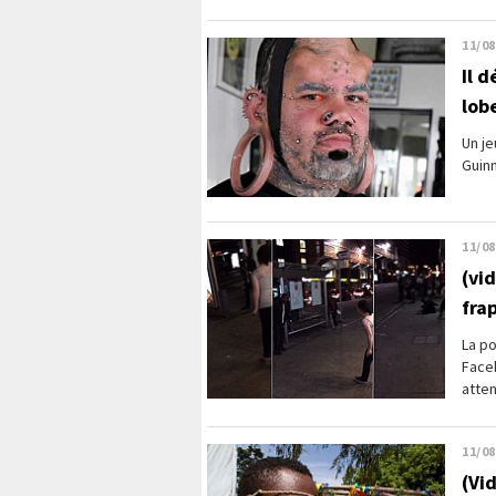
11/08
Il d
lob
Un je
Guinn
11/08
(vi
fra
La p
Face
atten
11/08
(Vi