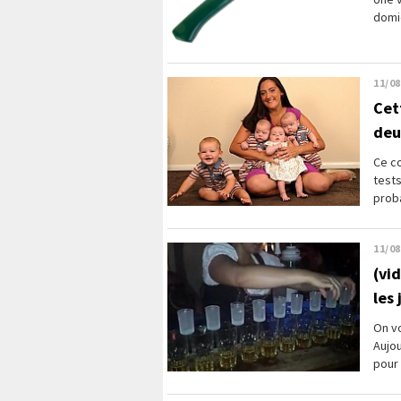
domic
11/08
Cet
deu
Ce co
tests
proba
11/08
(vi
les
On vo
Aujou
pour