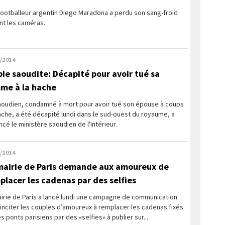
footballeur argentin Diego Maradona a perdu son sang-froid
nt les caméras.
/2014
bie saoudite: Décapité pour avoir tué sa
me à la hache
aoudien, condamné à mort pour avoir tué son épouse à coups
che, a été décapité lundi dans le sud-ouest du royaume, a
cé le ministère saoudien de l'Intérieur.
/2014
mairie de Paris demande aux amoureux de
placer les cadenas par des selfies
irie de Paris a lancé lundi une campagne de communication
inciter les couples d’amoureux à remplacer les cadenas fixés
es ponts parisiens par des «selfies» à publier sur...