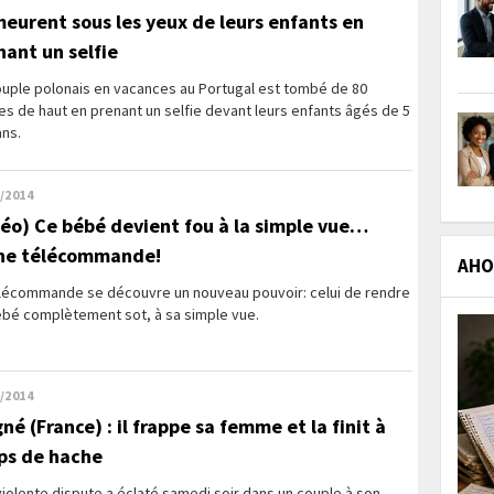
 meurent sous les yeux de leurs enfants en
nant un selfie
ouple polonais en vacances au Portugal est tombé de 80
s de haut en prenant un selfie devant leurs enfants âgés de 5
ans.
/2014
déo) Ce bébé devient fou à la simple vue…
ne télécommande!
AHOL
élécommande se découvre un nouveau pouvoir: celui de rendre
ébé complètement sot, à sa simple vue.
/2014
né (France) : il frappe sa femme et la finit à
ps de hache
iolente dispute a éclaté samedi soir dans un couple à son