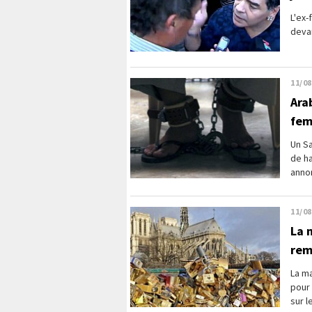
L'ex-
deva
11/08
Ara
fem
Un S
de ha
annon
11/08
La 
rem
La ma
pour 
sur l