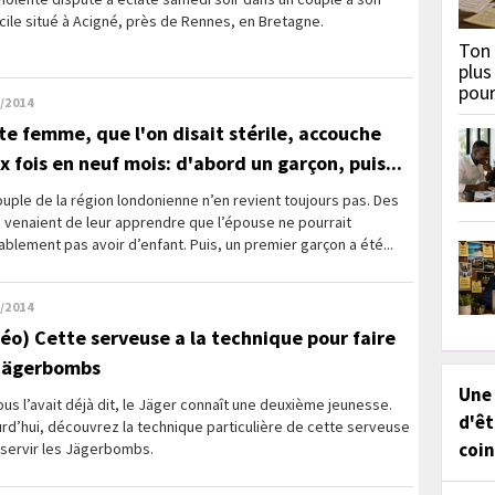
ile situé à Acigné, près de Rennes, en Bretagne.
Ton 
plus
pou
/2014
te femme, que l'on disait stérile, accouche
x fois en neuf mois: d'abord un garçon, puis...
uple de la région londonienne n’en revient toujours pas. Des
 venaient de leur apprendre que l’épouse ne pourrait
blement pas avoir d’enfant. Puis, un premier garçon a été...
/2014
déo) Cette serveuse a la technique pour faire
 jägerbombs
Une
us l’avait déjà dit, le Jäger connaît une deuxième jeunesse.
d'êt
rd’hui, découvrez la technique particulière de cette serveuse
coin
 servir les Jägerbombs.