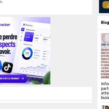
n.
Blo
Info
part
atte
busi