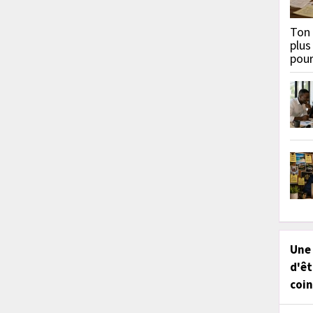
Ton 
plus
pou
Une
d'êt
coin