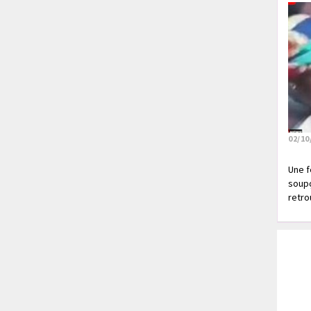
02/10
Une f
soupç
retrou