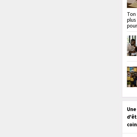
Ton 
plus
pou
Une
d'êt
coin