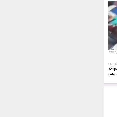
02/10
Une f
soupç
retrou