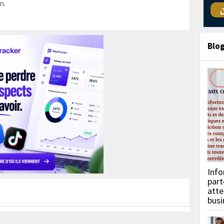
n.
Blo
Info
part
atte
busi